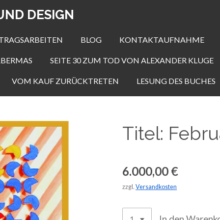
UND DESIGN
TRAGSARBEITEN
BLOG
KONTAKTAUFNAHME
HABERMAS
SEITE 30 ZUM TOD VON ALEXANDER KLUGE
VOM KAUF ZURÜCKTRETEN
LESUNG DES BUCHES
Titel: Febr
6.000,00 €
zzgl.
Versandkosten
In den Warenk