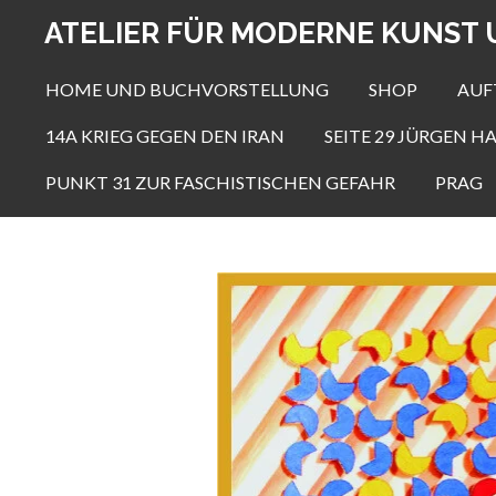
Zum
ATELIER FÜR MODERNE KUNST 
Hauptinhalt
springen
HOME UND BUCHVORSTELLUNG
SHOP
AUF
14A KRIEG GEGEN DEN IRAN
SEITE 29 JÜRGEN 
PUNKT 31 ZUR FASCHISTISCHEN GEFAHR
PRAG